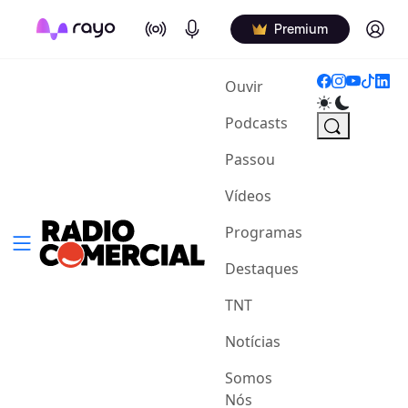
On Air
Podcasts
Log in
Premium
(current)
Ouvir
Podcasts
Passou
Vídeos
Programas
Destaques
TNT
Notícias
Somos
Nós