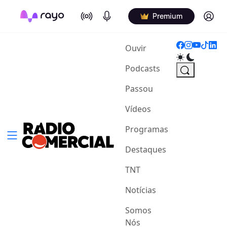
On Air
Podcasts
Log in
Premium
(current)
Ouvir
Podcasts
Passou
Vídeos
Programas
Destaques
TNT
Notícias
Somos
Nós