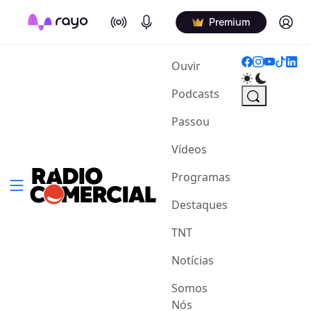
On Air
Podcasts
Log in
Premium
(current)
Ouvir
Podcasts
Passou
Vídeos
Programas
Destaques
TNT
Notícias
Somos
Nós