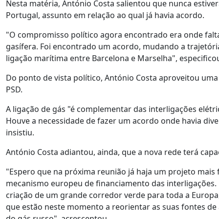
Nesta matéria, António Costa salientou que nunca estiver
Portugal, assunto em relação ao qual já havia acordo.
"O compromisso político agora encontrado era onde falta
gasífera. Foi encontrado um acordo, mudando a trajetór
ligação marítima entre Barcelona e Marselha", especifico
Do ponto de vista político, António Costa aproveitou uma 
PSD.
A ligação de gás "é complementar das interligações elétr
Houve a necessidade de fazer um acordo onde havia diver
insistiu.
António Costa adiantou, ainda, que a nova rede terá capac
"Espero que na próxima reunião já haja um projeto mais
mecanismo europeu de financiamento das interligações. 
criação de um grande corredor verde para toda a Europa, 
que estão neste momento a reorientar as suas fontes de
do gás russo", acrescentou.