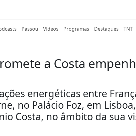
rent)
odcasts
Passou
Vídeos
Programas
Destaques
TNT
 promete a Costa empenh
gações energéticas entre Franç
rne, no Palácio Foz, em Lisbo
 Costa, no âmbito da sua visi