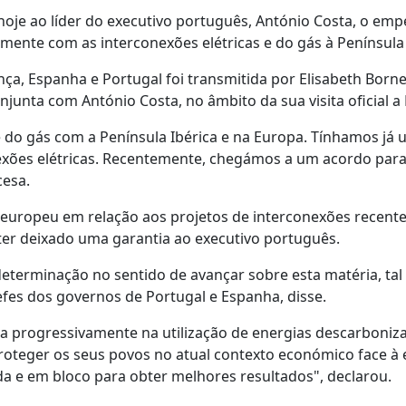
 hoje ao líder do executivo português, António Costa, o em
mente com as interconexões elétricas e do gás à Península 
nça, Espanha e Portugal foi transmitida por Elisabeth Borne
junta com António Costa, no âmbito da sua visita oficial a 
e do gás com a Península Ibérica e na Europa. Tínhamos já
exões elétricas. Recentemente, chegámos a um acordo para
cesa.
 europeu em relação aos projetos de interconexões recen
 ter deixado uma garantia ao executivo português.
determinação no sentido de avançar sobre esta matéria, tal
es dos governos de Portugal e Espanha, disse.
progressivamente na utilização de energias descarboniz
proteger os seus povos no atual contexto económico face à
 e em bloco para obter melhores resultados", declarou.