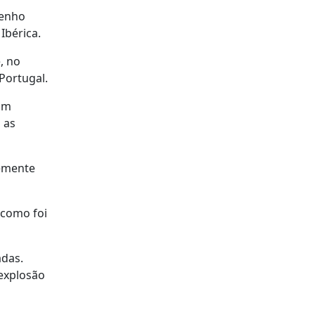
penho
Ibérica.
, no
Portugal.
 um
 as
temente
 como foi
adas.
 explosão