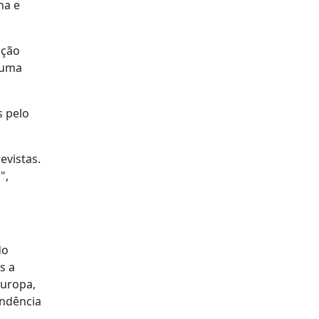
ha e
ação
 uma
s pelo
evistas.
",
do
s a
Europa,
endência