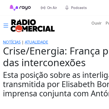
On Air
Podcasts
(cur
Ouvir
P
NOTÍCIAS
|
ATUALIDADE
Crise/Energia: França
das interconexões
Esta posição sobre as interli
transmitida por Elisabeth Bo
imprensa conjunta com António