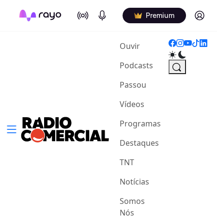
On Air
Podcasts
Log in
Premium
(current)
Ouvir
Podcasts
Passou
Vídeos
Programas
Destaques
TNT
Notícias
Somos
Nós