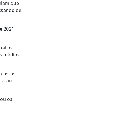
velam que
ssando de
e 2021
ual os
os médios
 custos
onaram
 ou os