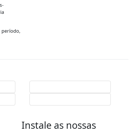
s-
ia
 período,
Instale as nossas