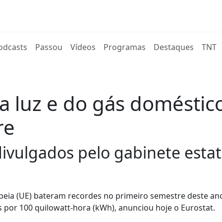
rent)
odcasts
Passou
Vídeos
Programas
Destaques
TNT
da luz e do gás domést
re
divulgados pelo gabinete estat
peia (UE) bateram recordes no primeiro semestre deste an
 por 100 quilowatt-hora (kWh), anunciou hoje o Eurostat.