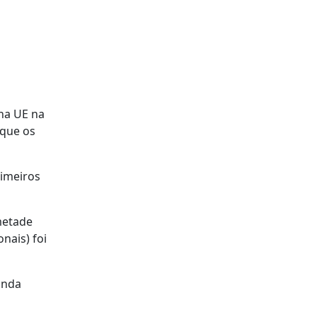
 na UE na
 que os
rimeiros
metade
nais) foi
anda