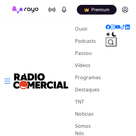
On Air
Podcasts
Log in
Premium
(current)
Ouvir
Podcasts
Passou
Vídeos
Programas
Destaques
TNT
Notícias
Somos
Nós