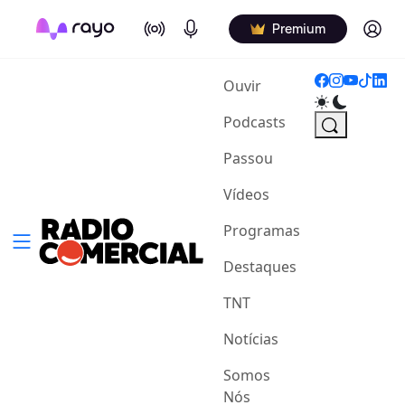
On Air
Podcasts
Log in
Premium
(current)
Ouvir
Podcasts
Passou
Vídeos
Programas
Destaques
TNT
Notícias
Somos
Nós