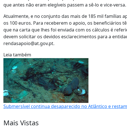
que antes não eram elegíveis passem a sê-lo e vice-versa.
Atualmente, e no conjunto das mais de 185 mil famílias 
os 100 euros. Para receberem o apoio, os beneficiários t
que na carta que lhes foi enviada com os cálculos é ref
devem solicitar os devidos esclarecimentos para a entida
rendasapoio@at.gov.pt.
Leia também
Submersível continua desaparecido no Atlântico e restam
Mais Vistas