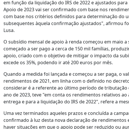
em função da liquidação do IRS de 2022 e ajustados par
Apoio de 2023 vai ser confirmado com base nos rendimen
com base nos critérios definidos para determinação do 
subsequentes àquela confirmação ajustados", afirmou font
Lusa.
O subsídio mensal de apoio à renda começou em maio a se
começado a ser pago a cerca de 150 mil famílias, produzi
apoio, criado com o objetivo de mitigar o impacto da sub
excede os 35%, podendo ir até 200 euros por mês.
Quando a medida foi lançada e começou a ser paga, o valo
rendimentos de 2021, em linha com o definido no decreto-
considerar é a referente ao último período de tributação d
ano de 2023, teve "em conta os rendimentos relativos ao 
entrega e para a liquidação do IRS de 2022", refere a mesm
Uma vez terminados aqueles prazos e concluída a campanh
confirmado à luz desta nova declaração de rendimentos e
haver situações em que o apoio pode ser reduzido ou au