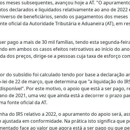
a os meses subsequentes, avançou hoje a AT. "O apurament
tos declarados e liquidados relativamente ao ano de 202
universo de beneficiários, sendo os pagamentos dos meses
e oficial da Autoridade Tributária e Aduaneira (AT), em re
r pago a mais de 30 mil famílias, tendo esta segunda-feir
ndo em ambos os casos efeitos retroativos ao início do ano
ida dos preços, dirige-se a pessoas cuja taxa de esforço co
r do subsídio foi calculado tendo por base a declaração a
lei de 22 de março, que determina que "a liquidação do IR
isponível". Por este motivo, o apoio que está a ser pago, r
ano de 2021, uma vez que ainda está a decorrer o prazo pa
a fonte oficial da AT.
a do IRS relativo a 2022, o apuramento do apoio será, as
 ajustada em conformidade. Na prática isto significa que 
mentado face ao valor que agora está a ser pago ou que p