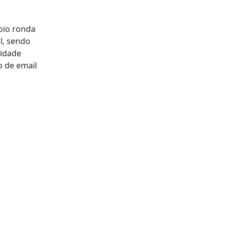
oio ronda
l, sendo
midade
o de email