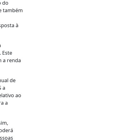
o do
2 e também
sposta à
a
. Este
m a renda
nual de
S a
elativo ao
ra a
sim,
poderá
essoas