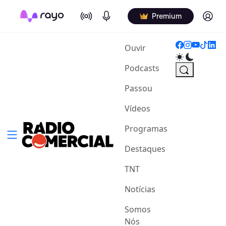
On Air
Podcasts
Log in
Premium
(current)
Ouvir
Podcasts
Passou
Vídeos
Programas
Destaques
TNT
Notícias
Somos
Nós