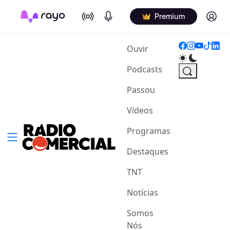
On Air
Podcasts
Log in
Premium
(current)
Ouvir
Podcasts
Passou
Vídeos
Programas
Destaques
TNT
Notícias
Somos
Nós