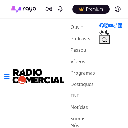
On Air
Podcasts
Log in
Premium
(current)
Ouvir
Podcasts
Passou
Vídeos
Programas
Destaques
TNT
Notícias
Somos
Nós