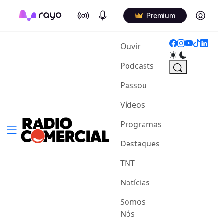
On Air
Podcasts
Log in
Premium
(current)
Ouvir
Podcasts
Passou
Vídeos
Programas
Destaques
TNT
Notícias
Somos
Nós