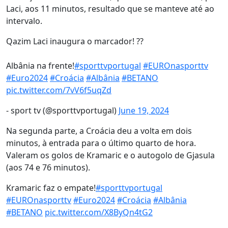
Laci, aos 11 minutos, resultado que se manteve até ao
intervalo.
Qazim Laci inaugura o marcador! ??
Albânia na frente!
#sporttvportugal
#EUROnasporttv
#Euro2024
#Croácia
#Albânia
#BETANO
pic.twitter.com/7vV6f5uqZd
- sport tv (@sporttvportugal)
June 19, 2024
Na segunda parte, a Croácia deu a volta em dois
minutos, à entrada para o último quarto de hora.
Valeram os golos de Kramaric e o autogolo de Gjasula
(aos 74 e 76 minutos).
Kramaric faz o empate!
#sporttvportugal
#EUROnasporttv
#Euro2024
#Croácia
#Albânia
#BETANO
pic.twitter.com/X8ByQn4tG2