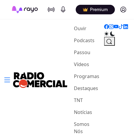
On Air
Podcasts
Log in
Premium
(current)
Ouvir
Podcasts
Passou
Vídeos
Programas
Destaques
TNT
Notícias
Somos
Nós