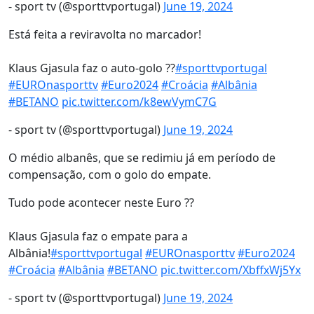
- sport tv (@sporttvportugal)
June 19, 2024
Está feita a reviravolta no marcador!
Klaus Gjasula faz o auto-golo ??
#sporttvportugal
#EUROnasporttv
#Euro2024
#Croácia
#Albânia
#BETANO
pic.twitter.com/k8ewVymC7G
- sport tv (@sporttvportugal)
June 19, 2024
O médio albanês, que se redimiu já em período de
compensação, com o golo do empate.
Tudo pode acontecer neste Euro ??
Klaus Gjasula faz o empate para a
Albânia!
#sporttvportugal
#EUROnasporttv
#Euro2024
#Croácia
#Albânia
#BETANO
pic.twitter.com/XbffxWj5Yx
- sport tv (@sporttvportugal)
June 19, 2024