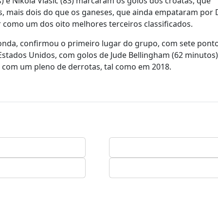
s) e Nikola Vlasic (83) marcaram os golos dos croatas, que
, mais dois do que os ganeses, que ainda empataram por 
r como um dos oito melhores terceiros classificados.
ronda, confirmou o primeiro lugar do grupo, com sete ponto
stados Unidos, com golos de Jude Bellingham (62 minutos)
l com um pleno de derrotas, tal como em 2018.