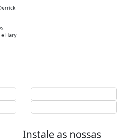
Derrick
s,
 e Hary
Instale as nossas