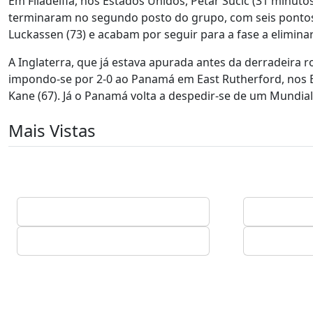
Em Filadélfia, nos Estados Unidos, Petar Sucic (31 minuto
terminaram no segundo posto do grupo, com seis pontos
Luckassen (73) e acabam por seguir para a fase a elimina
A Inglaterra, que já estava apurada antes da derradeira 
impondo-se por 2-0 ao Panamá em East Rutherford, nos E
Kane (67). Já o Panamá volta a despedir-se de um Mundia
Mais Vistas