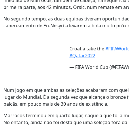
imediata de Marrocos, também de cabeça, na sequência de
primeira parte, aos 42 minutos, Orsic, num remate em arc
No segundo tempo, as duas equipas tiveram oportunidad
cabeceamento de En-Nesyri a levarem a bola muito próxi
Croatia take the
#FIFAWorl
#Qatar2022
— FIFA World Cup (@FIFAW
Num jogo em que ambas as seleções acabaram com queixa
lugar do Mundial. É a segunda vez que alcança o bronze (
balcãs, em pouco mais de 30 anos de existência.
Marrocos terminou em quarto lugar, naquela que foi a m
No entanto, ainda não foi desta que uma seleção fora d