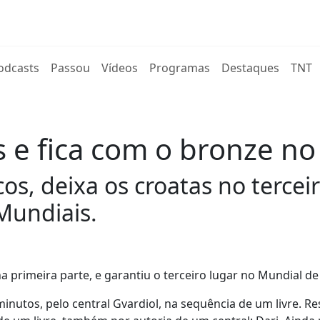
rent)
odcasts
Passou
Vídeos
Programas
Destaques
TNT
 e fica com o bronze no
cos, deixa os croatas no tercei
Mundiais.
 primeira parte, e garantiu o terceiro lugar no Mundial de
inutos, pelo central Gvardiol, na sequência de um livre. R