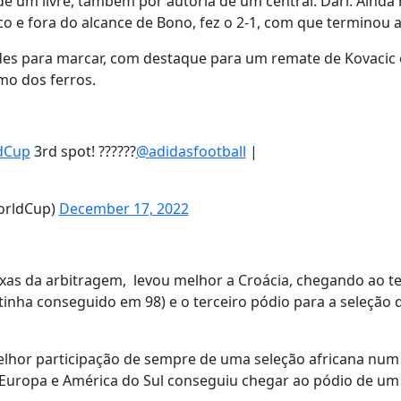
 um livre, também por autoria de um central: Dari. Ainda
o e fora do alcance de Bono, fez o 2-1, com que terminou a
es para marcar, com destaque para um remate de Kovacic
mo dos ferros.
dCup
3rd spot! ??????
@adidasfootball
|
orldCup)
December 17, 2022
s da arbitragem, levou melhor a Croácia, chegando ao te
tinha conseguido em 98) e o terceiro pódio para a seleção 
elhor participação de sempre de uma seleção africana num
a Europa e América do Sul conseguiu chegar ao pódio de um