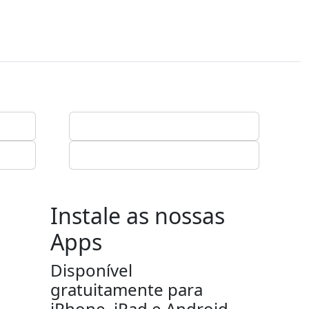
Instale as nossas
Apps
Disponível
gratuitamente para
iPhone, iPad e Android