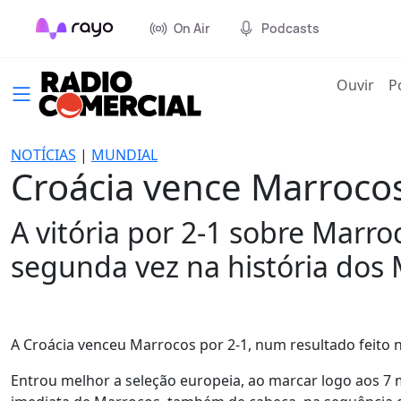
On Air
Podcasts
(cur
Ouvir
P
NOTÍCIAS
|
MUNDIAL
Croácia vence Marrocos
A vitória por 2-1 sobre Marro
segunda vez na história dos 
A Croácia venceu Marrocos por 2-1, num resultado feito na
Entrou melhor a seleção europeia, ao marcar logo aos 7 m