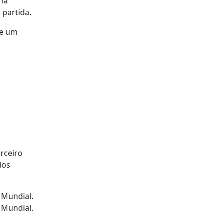
 na
 partida.
 e um
rceiro
dos
 Mundial.
 Mundial.