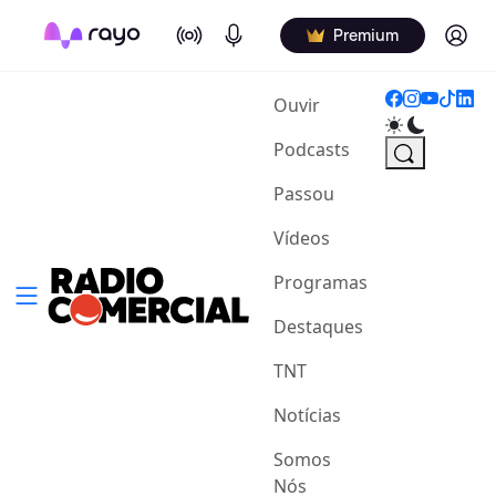
On Air
Podcasts
Log in
Premium
(current)
Ouvir
Podcasts
Passou
Vídeos
Programas
Destaques
TNT
Notícias
Somos
Nós