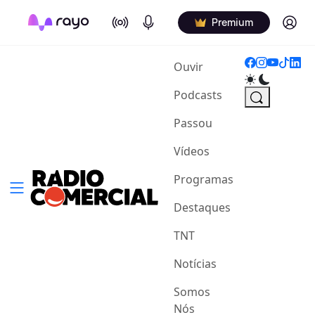
On Air
Podcasts
Log in
Premium
(current)
Ouvir
Podcasts
Passou
Vídeos
Programas
Destaques
TNT
Notícias
Somos
Nós