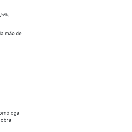
,5%,
 da mão de
 homóloga
 obra