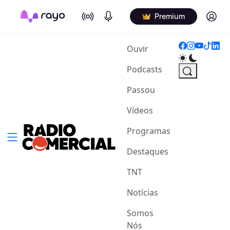
On Air
Podcasts
Log in
Premium
(current)
Ouvir
Podcasts
Passou
Vídeos
Programas
Destaques
TNT
Notícias
Somos
Nós