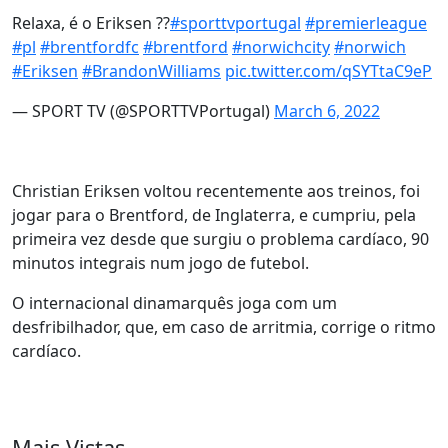
Relaxa, é o Eriksen ??
#sporttvportugal
#premierleague
#pl
#brentfordfc
#brentford
#norwichcity
#norwich
#Eriksen
#BrandonWilliams
pic.twitter.com/qSYTtaC9eP
— SPORT TV (@SPORTTVPortugal)
March 6, 2022
Christian Eriksen voltou recentemente aos treinos, foi
jogar para o Brentford, de Inglaterra, e cumpriu, pela
primeira vez desde que surgiu o problema cardíaco, 90
minutos integrais num jogo de futebol.
O internacional dinamarquês joga com um
desfribilhador, que, em caso de arritmia, corrige o ritmo
cardíaco.
Mais Vistas