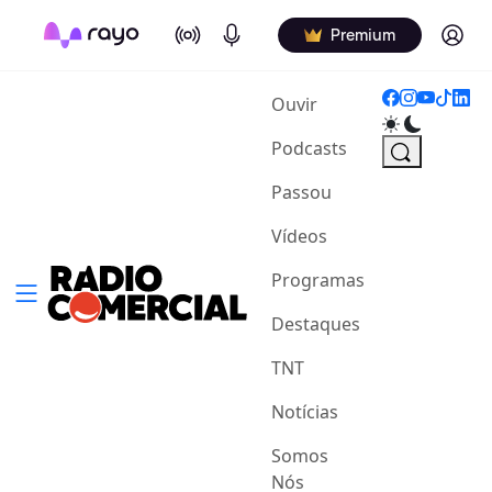
On Air
Podcasts
Log in
Premium
(current)
Ouvir
Podcasts
Passou
Vídeos
Programas
Destaques
TNT
Notícias
Somos
Nós