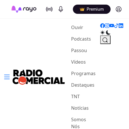
On Air
Podcasts
Log in
Premium
(current)
Ouvir
Podcasts
Passou
Vídeos
Programas
Destaques
TNT
Notícias
Somos
Nós