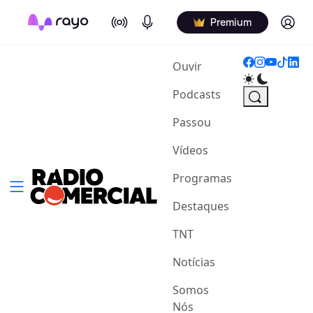
On Air
Podcasts
Log in
Premium
(current)
Ouvir
Podcasts
Passou
Vídeos
Programas
Destaques
TNT
Notícias
Somos
Nós