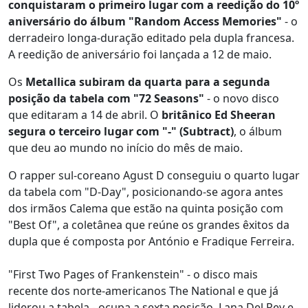
conquistaram o primeiro lugar com a reedição do 10º
aniversário do álbum "Random Access Memories"
- o
derradeiro longa-duração editado pela dupla francesa.
A reedição de aniversário foi lançada a 12 de maio.
Os
Metallica subiram da quarta para a segunda
posição da tabela com "72 Seasons"
- o novo disco
que editaram a 14 de abril. O
britânico Ed Sheeran
segura o terceiro lugar com "-" (Subtract)
, o álbum
que deu ao mundo no início do mês de maio.
O rapper sul-coreano Agust D conseguiu o quarto lugar
da tabela com "D-Day", posicionando-se agora antes
dos irmãos Calema que estão na quinta posição com
"Best Of", a coletânea que reúne os grandes êxitos da
dupla que é composta por António e Fradique Ferreira.
"First Two Pages of Frankenstein" - o disco mais
recente dos norte-americanos The National e que já
liderou a tabela - ocupa a sexta posição. Lana Del Rey e