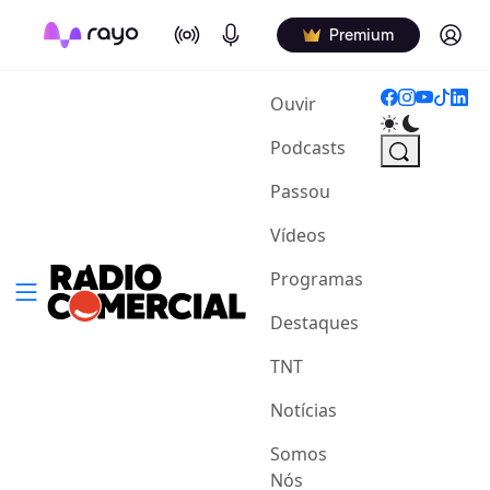
On Air
Podcasts
Log in
Premium
(current)
Ouvir
Podcasts
Passou
Vídeos
Programas
Destaques
TNT
Notícias
Somos
Nós