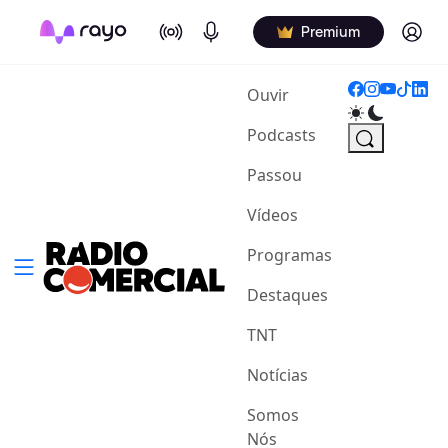
On Air
Podcasts
Log in
Premium
(current)
Ouvir
Podcasts
Passou
Vídeos
Programas
Destaques
TNT
Notícias
Somos
Nós