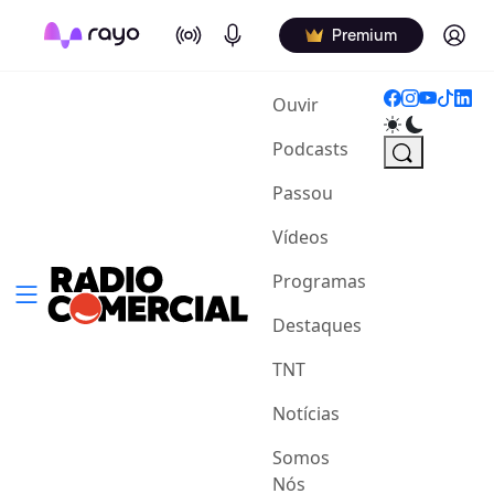
On Air
Podcasts
Log in
Premium
(current)
Ouvir
Podcasts
Passou
Vídeos
Programas
Destaques
TNT
Notícias
Somos
Nós