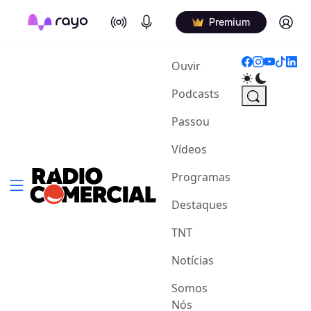
On Air
Podcasts
Log in
Premium
(current)
Ouvir
Podcasts
Passou
Vídeos
Programas
Destaques
TNT
Notícias
Somos
Nós