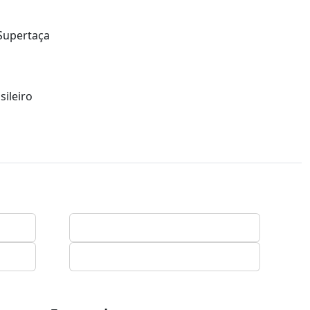
Supertaça
o
sileiro