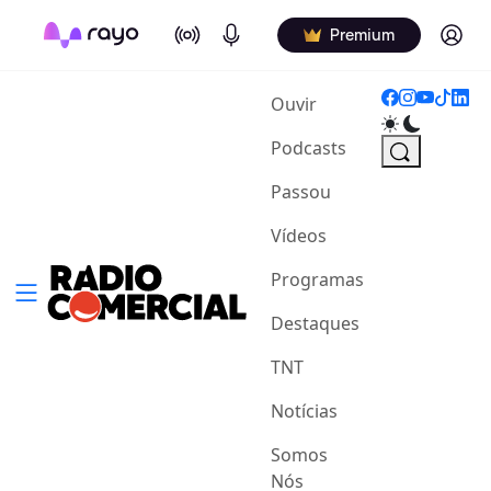
On Air
Podcasts
Log in
Premium
(current)
Ouvir
Podcasts
Passou
Vídeos
Programas
Destaques
TNT
Notícias
Somos
Nós