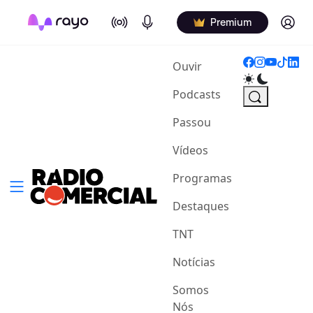
On Air
Podcasts
Log in
Premium
(current)
Ouvir
Podcasts
Passou
Vídeos
Programas
Destaques
TNT
Notícias
Somos
Nós