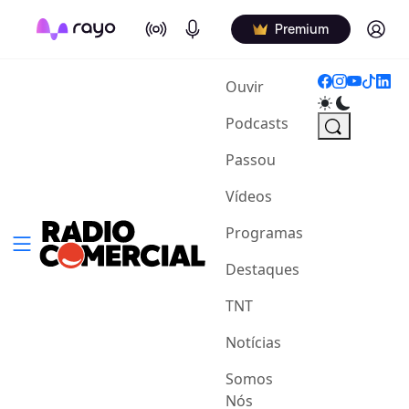
On Air
Podcasts
Log in
Premium
(current)
Ouvir
Podcasts
Passou
Vídeos
Programas
Destaques
TNT
Notícias
Somos
Nós