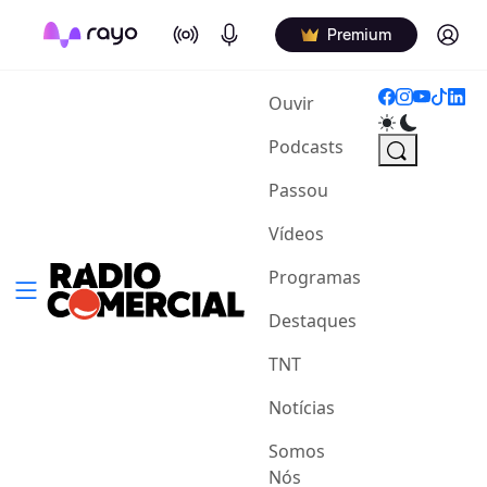
On Air
Podcasts
Log in
Premium
(current)
Ouvir
Podcasts
Passou
Vídeos
Programas
Destaques
TNT
Notícias
Somos
Nós