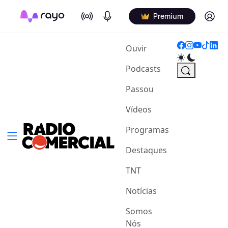
On Air
Podcasts
Log in
Premium
(current)
Ouvir
Podcasts
Passou
Vídeos
Programas
Destaques
TNT
Notícias
Somos
Nós