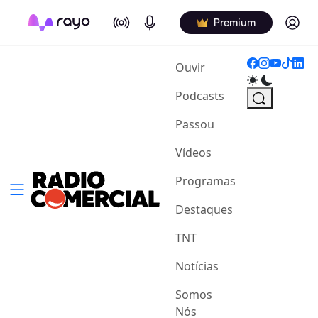
On Air
Podcasts
Log in
Premium
(current)
Ouvir
Podcasts
Passou
Vídeos
Programas
Destaques
TNT
Notícias
Somos
Nós