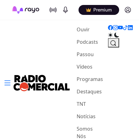
On Air
Podcasts
Log in
Premium
(current)
Ouvir
Podcasts
Passou
Vídeos
Programas
Destaques
TNT
Notícias
Somos
Nós