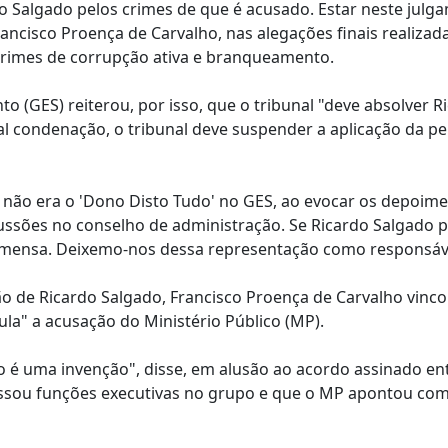
 Salgado pelos crimes de que é acusado. Estar neste julga
cisco Proença de Carvalho, nas alegações finais realizad
 crimes de corrupção ativa e branqueamento.
o (GES) reiterou, por isso, que o tribunal "deve absolver R
l condenação, o tribunal deve suspender a aplicação da p
não era o 'Dono Disto Tudo' no GES, ao evocar os depoim
cussões no conselho de administração. Se Ricardo Salgado 
 imensa. Deixemo-nos dessa representação como responsáv
 de Ricardo Salgado, Francisco Proença de Carvalho vinco
ula" a acusação do Ministério Público (MP).
ão é uma invenção", disse, em alusão ao acordo assinado en
cessou funções executivas no grupo e que o MP apontou co