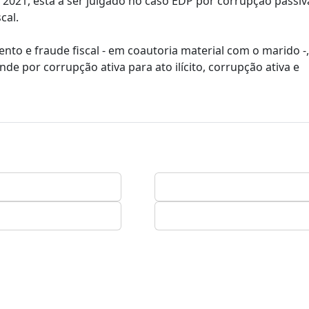
2021, está a ser julgado no caso EDP por corrupção passiv
cal.
to e fraude fiscal - em coautoria material com o marido -,
e por corrupção ativa para ato ilícito, corrupção ativa e