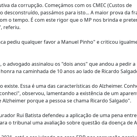
lutiva da corrupção. Começámos com os CMEC (Custos de
o desconstruído, passámos para isto... A maior prova da fr
com o tempo. É com este rigor que o MP nos brinda e pret
 referiu.
ca pediu qualquer favor a Manuel Pinho" e criticou igualm
e, o advogado assinalou os "dois anos" que andou a pedir a
a honra na caminhada de 10 anos ao lado de Ricardo Salgad
o existe. Essa é uma das características do Alzheimer. Con
 conheci", observou, lamentando a existência de um aparen
te Alzheimer porque a pessoa se chama Ricardo Salgado".
urador Rui Batista defendeu a aplicação de uma pena entre 
ara o tribunal uma avaliação sobre questão da doença de A