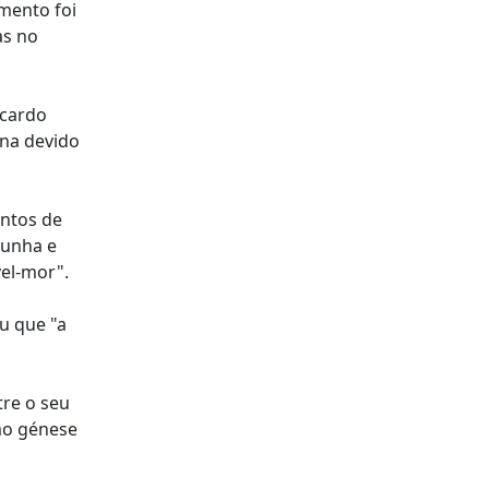
mento foi
as no
icardo
ena devido
entos de
punha e
el-mor".
u que "a
tre o seu
mo génese