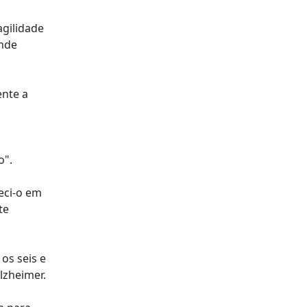
agilidade
ende
ente a
o".
heci-o em
te
os seis e
lzheimer.