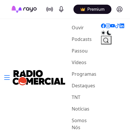
On Air
Podcasts
Log in
Premium
(current)
Ouvir
Podcasts
Passou
Vídeos
Programas
Destaques
TNT
Notícias
Somos
Nós