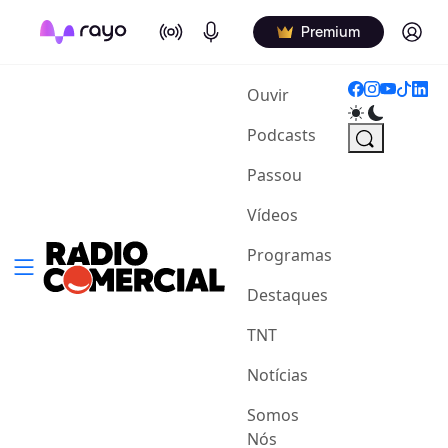
On Air
Podcasts
Log in
Premium
(current)
Ouvir
Podcasts
Passou
Vídeos
Programas
Destaques
TNT
Notícias
Somos
Nós