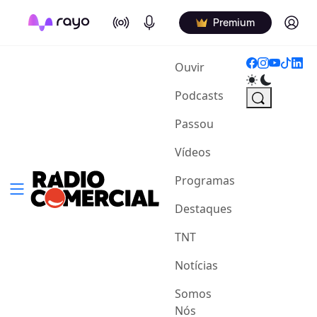
On Air
Podcasts
Log in
Premium
(current)
Ouvir
Podcasts
Passou
Vídeos
Programas
Destaques
TNT
Notícias
Somos
Nós