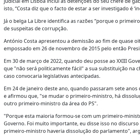
judicial em Lisboa inclui as detenções do seu chefe de 
isto, “Costa diz que o facto de estar a ser investigado é 
Já o belga La Libre identifica as razões “porque o prime
de suspeitas de corrupção.
António Costa apresentou a demissão ao fim de quase oit
empossado em 26 de novembro de 2015 pelo então Preside
Em 30 de março de 2022, quando deu posse ao XXIII Gove
que "não será politicamente fácil" a sua substituição na
caso convocaria legislativas antecipadas.
Em 24 de janeiro deste ano, quando passaram sete anos de
e afirmou que, "se mudar o primeiro-ministro, há dissolu
outro primeiro-ministro da área do PS".
"Porque esta maioria formou-se com um primeiro-ministr
Governo. Foi muito importante, eu disse isso no discurso 
primeiro-ministro haveria dissolução do parlamento", ar