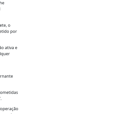
The
d
ete, o
etido por
o ativa e
alquer
ernante
 cometidas
.
 “operação