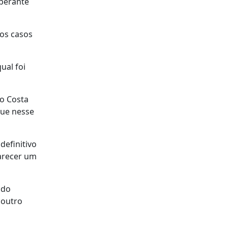
 perante
 os casos
ual foi
io Costa
que nesse
definitivo
parecer um
 do
 outro