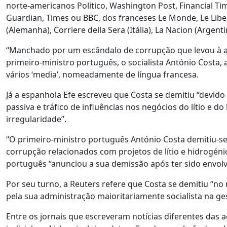
norte-americanos Politico, Washington Post, Financial Ti
Guardian, Times ou BBC, dos franceses Le Monde, Le Libera
(Alemanha), Corriere della Sera (Itália), La Nacion (Argentin
“Manchado por um escândalo de corrupção que levou à ac
primeiro-ministro português, o socialista António Costa,
vários ‘media’, nomeadamente de língua francesa.
Já a espanhola Efe escreveu que Costa se demitiu “devido 
passiva e tráfico de influências nos negócios do lítio e
irregularidade”.
“O primeiro-ministro português António Costa demitiu-s
corrupção relacionados com projetos de lítio e hidrogén
português “anunciou a sua demissão após ter sido envol
Por seu turno, a Reuters refere que Costa se demitiu “n
pela sua administração maioritariamente socialista na ges
Entre os jornais que escreveram notícias diferentes das a