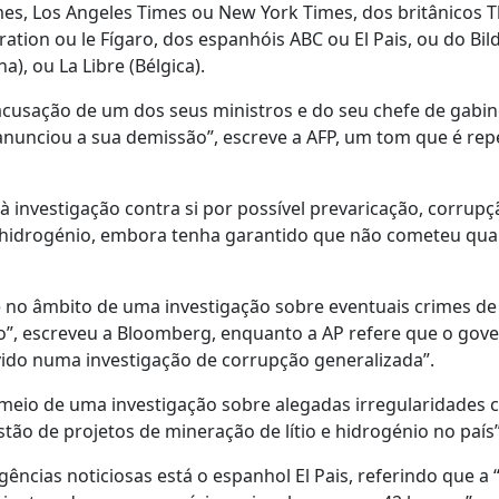
mes, Los Angeles Times ou New York Times, dos britânicos 
tion ou le Fígaro, dos espanhóis ABC ou El Pais, ou do Bil
a), ou La Libre (Bélgica).
usação de um dos seus ministros e do seu chefe de gabin
 anunciou a sua demissão”, escreve a AFP, um tom que é rep
à investigação contra si por possível prevaricação, corrupçã
 do hidrogénio, embora tenha garantido que não cometeu qu
e no âmbito de uma investigação sobre eventuais crimes de
io”, escreveu a Bloomberg, enquanto a AP refere que o gov
vido numa investigação de corrupção generalizada”.
o meio de uma investigação sobre alegadas irregularidades
tão de projetos de mineração de lítio e hidrogénio no país”
gências noticiosas está o espanhol El Pais, referindo que a