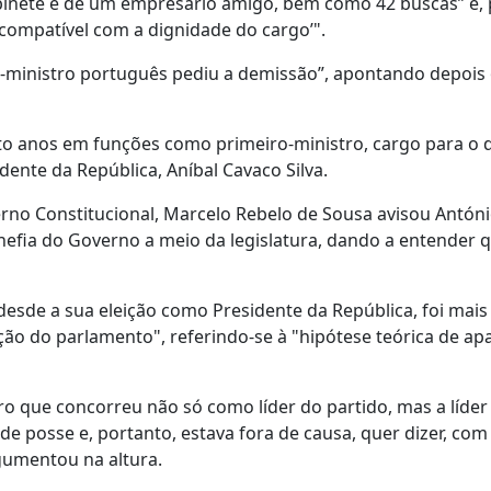
gabinete e de um empresário amigo, bem como 42 buscas” e,
‘incompatível com a dignidade do cargo’".
iro-ministro português pediu a demissão”, apontando depois
o anos em funções como primeiro-ministro, cargo para o q
nte da República, Aníbal Cavaco Silva.
rno Constitucional, Marcelo Rebelo de Sousa avisou Antón
 chefia do Governo a meio da legislatura, dando a entender 
sde a sua eleição como Presidente da República, foi mais 
ção do parlamento", referindo-se à "hipótese teórica de a
o que concorreu não só como líder do partido, mas a líder
de posse e, portanto, estava fora de causa, quer dizer, com
gumentou na altura.