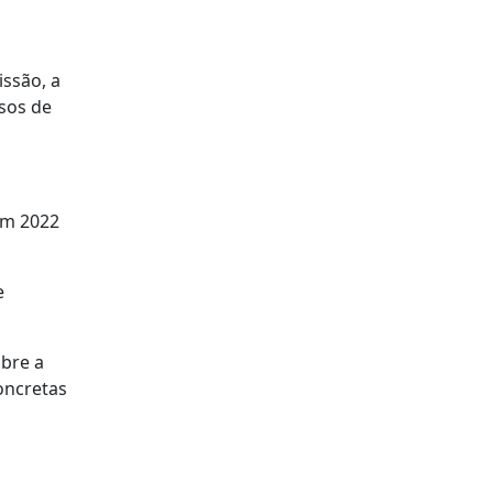
ssão, a
sos de
em 2022
e
bre a
oncretas