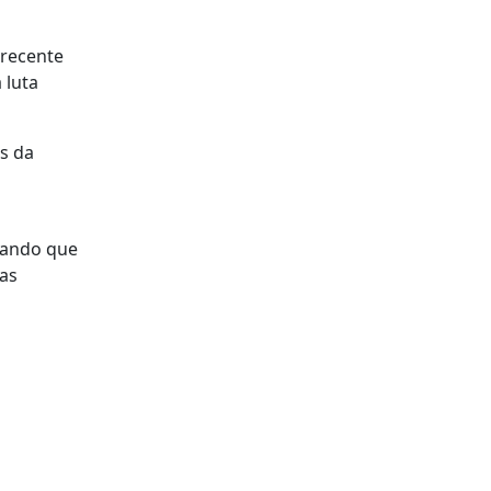
 recente
 luta
s da
elando que
das