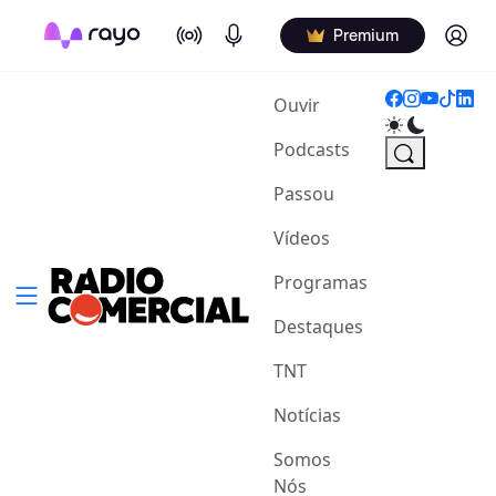
On Air
Podcasts
Log in
Premium
(current)
Ouvir
Podcasts
Passou
Vídeos
Programas
Destaques
TNT
Notícias
Somos
Nós