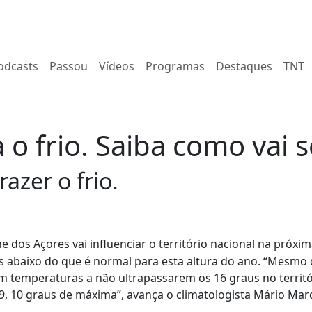
rent)
odcasts
Passou
Vídeos
Programas
Destaques
TNT
 o frio. Saiba como vai
razer o frio.
one dos Açores vai influenciar o território nacional na próx
s abaixo do que é normal para esta altura do ano. “Mesmo
om temperaturas a não ultrapassarem os 16 graus no territó
 9, 10 graus de máxima”, avança o climatologista Mário Mar