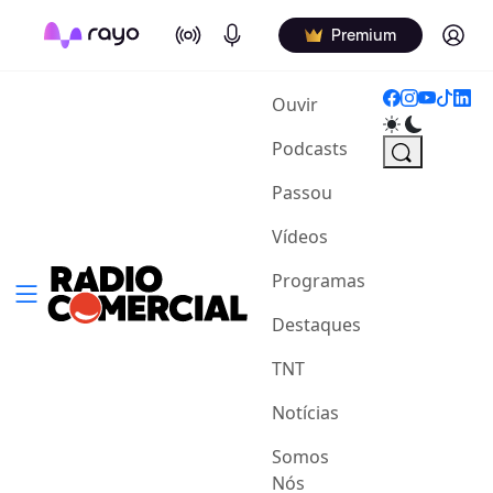
On Air
Podcasts
Log in
Premium
(current)
Ouvir
Podcasts
Passou
Vídeos
Programas
Destaques
TNT
Notícias
Somos
Nós