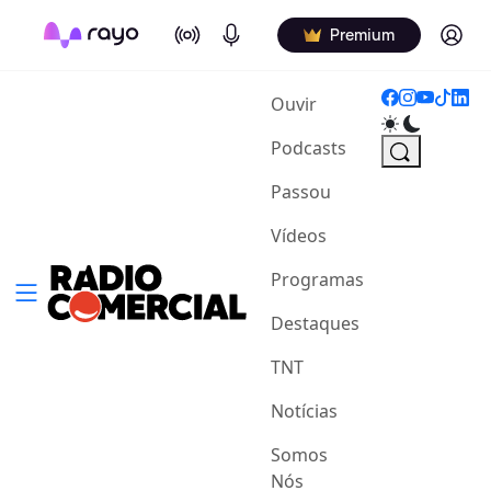
On Air
Podcasts
Log in
Premium
(current)
Ouvir
Podcasts
Passou
Vídeos
Programas
Destaques
TNT
Notícias
Somos
Nós