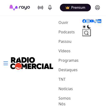
On Air
Podcasts
Log in
Premium
(current)
Ouvir
Podcasts
Passou
Vídeos
Programas
Destaques
TNT
Notícias
Somos
Nós