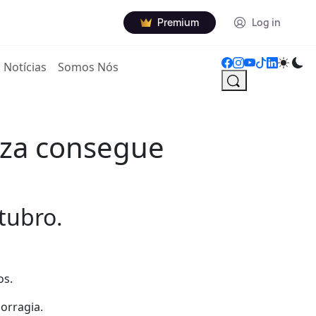
Premium
Log in
Notícias
Somos Nós
nza consegue
tubro.
os.
orragia.