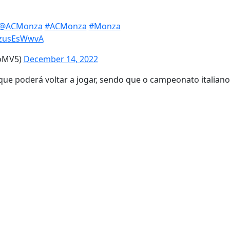
@ACMonza
#ACMonza
#Monza
/qzusEsWwvA
loMV5)
December 14, 2022
ue poderá voltar a jogar, sendo que o campeonato italiano