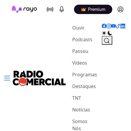
On Air
Podcasts
Log in
Premium
(current)
Ouvir
Podcasts
Passou
Vídeos
Programas
Destaques
TNT
Notícias
Somos
Nós