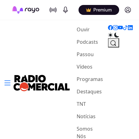
On Air
Podcasts
Log in
Premium
(current)
Ouvir
Podcasts
Passou
Vídeos
Programas
Destaques
TNT
Notícias
Somos
Nós