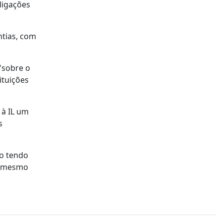
ligações
ntias, com
"sobre o
ituições
 à IL um
s
mo tendo
em mesmo