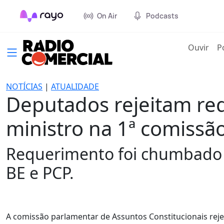
On Air
Podcasts
(cur
Ouvir
P
NOTÍCIAS
|
ATUALIDADE
Deputados rejeitam req
ministro na 1ª comissã
Requerimento foi chumbado 
BE e PCP.
A comissão parlamentar de Assuntos Constitucionais rejeit